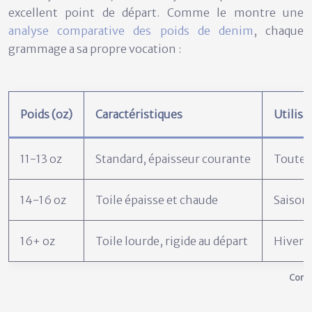
excellent point de départ. Comme le montre une
analyse comparative des poids de denim
, chaque
grammage a sa propre vocation :
Poids (oz)
Caractéristiques
Utilis
11-13 oz
Standard, épaisseur courante
Toute l
14-16 oz
Toile épaisse et chaude
Saison
16+ oz
Toile lourde, rigide au départ
Hiver,
Compa