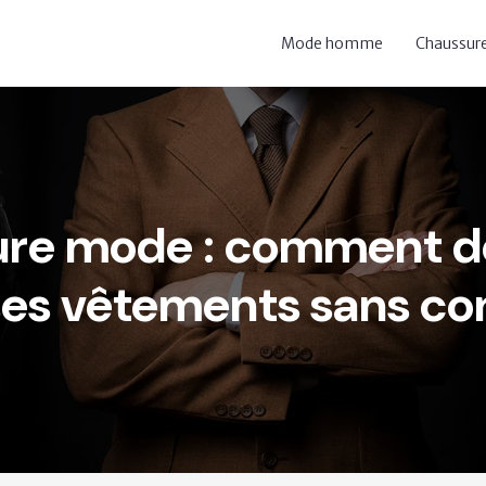
Mode homme
Chaussu
ture mode : comment d
ses vêtements sans con