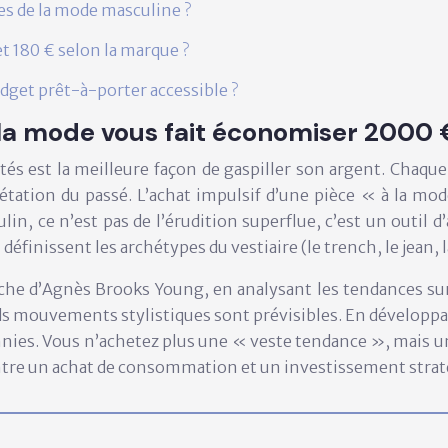
es de la mode masculine ?
t 180 € selon la marque ?
get prêt-à-porter accessible ?
 la mode vous fait économiser 2000 
és est la meilleure façon de gaspiller son argent. Chaq
étation du passé. L’achat impulsif d’une pièce « à la mod
 ce n’est pas de l’érudition superflue, c’est un outil d’
finissent les archétypes du vestiaire (le trench, le jean, l
rche d’Agnès Brooks Young, en analysant les tendances sur
s mouvements stylistiques sont prévisibles. En développant
ennies. Vous n’achetez plus une « veste tendance », mais u
 entre un achat de consommation et un
investissement stra