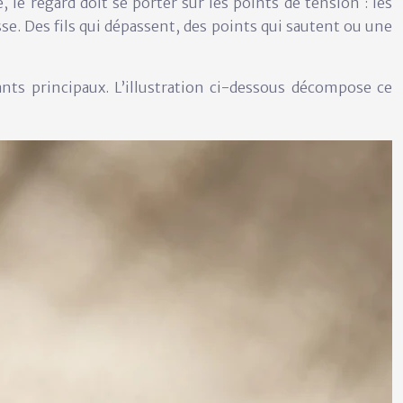
, le regard doit se porter sur les
points de tension
: les
se. Des fils qui dépassent, des points qui sautent ou une
nts principaux
. L’illustration ci-dessous décompose ce