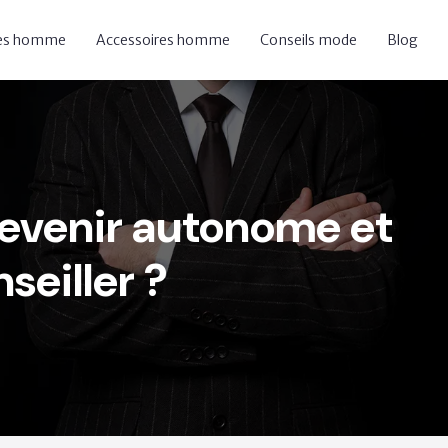
res homme
Accessoires homme
Conseils mode
Blog
evenir autonome et
seiller ?