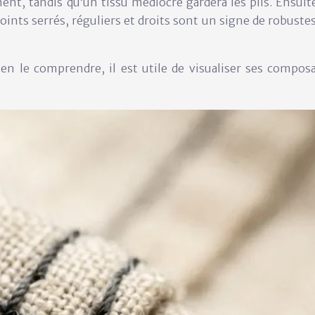
nt, tandis qu’un tissu médiocre gardera les plis. Ensuite
nts serrés, réguliers et droits sont un signe de robustes
n le comprendre, il est utile de visualiser ses
composa