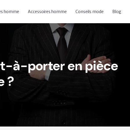
res homme
Accessoires homme
Conseils mode
Blog
t-à-porter en pièce
e ?