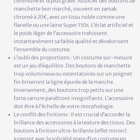
commune et la plus grave. Associer des boutons de
manchette bon marché, souvent en zamak
chromé à 20€, avec un tissu noble comme une
flanelle ou une laine Super 150s. L’éclat artificiel et
le poids léger de l’accessoire trahissent
instantanément sa faible qualité et dévalorisent
l’ensemble du costume.
L’oubli des proportions :
Un costume sur-mesure
est un jeu d’équilibre. Des boutons de manchette
trop volumineux ou ostentatoires sur un poignet
fin briseront la ligne épurée de la manche.
Inversement, des boutons trop petits sur une
forte carrure paraîtront insignifiants. L’accessoire
doit être à l’échelle de votre morphologie.
Le conflit des finitions :
Il est crucial d’accorder la
brillance des accessoires à la texture des tissus. Des
boutons à finition ultra-brillante (effet miroir)
jureront avec la sobriété mate d’un costume en